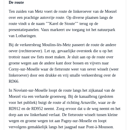
De route
Ten zuiden van Metz voert de route de linkeroever van de Moezel
over een prachtige autovrije route. Op diverse plaatsen langs de
route vindt u de naam ""Karel de Stoute"" terug op de
presentatiepanelen. Vaux markeert uw toegang tot het natuurpark
van Lotharingen.
Bij de verkeersbrug Moulins-lès-Metz passeert de route de andere
oever (rechteroever). Let op, gevaarlijke oversteek die u op het
trottoir naast uw fiets moet maken. Je sluit aan op de route over
groene wegen aan de andere kant door bossen en vijvers naar
Corny-sur-Moselle waar de fietsroute weer van oever wisselt (weer
linkeroever) door een drukke en vrij smalle verkeersbrug over de
RD66.
In Novéant-sur-Moselle loopt de route langs het zijkanaal van de
Moezel via een verharde groenweg. Bij de kanaalbrug (gesloten
voor het publiek) buigt de route af richting Arnaville, waar ze de
RD912 en de RD952 neemt. Zorg ervoor dat u de weg neemt en het
dorp aan uw linkerhand verlaat. De fietsroute wisselt tussen kleine
wegen en groene wegen tot aan Pagny-sur-Moselle en loopt
vervolgens gemakkelijk langs het jaagpad naar Pont-à-Mousson.