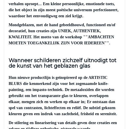
verhalen oproept... Een kleine persoonlijke, emotionele toets,
die het object in zijn meest poëtische universum perfectioneert,
waardoor het eenvoudigweg een ziel krijgt.
Mondgeblazen, met de hand gebeeldhouwd, functioneel en/of
decoratief, hun creaties zijn UNIEK, AUTHENTIEK,
KWALITEIT. Het motto van de workshop ""AMBACHTEN
MOETEN TOEGANKELIJK ZIJN VOOR IEDEREEN"".
Wanneer schilderen zichzelf uitnodigt tot
de kunst van het geblazen glas
Hun nieuwe productlijn is geïnspireerd op de ARTISTIC
BLURS die kenmerkend zijn voor het zogenaamde knife-
painting, een impasto-techniek. De metaaloxiden die worden
gebruikt om het transparante glas te kleuren, overlappen
elkaar, mengen zich en werken op elkaar in; Er ontstaan dan
spel van contrasten, lichteffecten en reliëf. De subtiel gekozen
kleuren geven een indruk van zachtheid, frisheid en sereniteit.
De stilering en linearisering van details geven deze creaties een
zekere en tijdloze esthetische, picturale waarde.