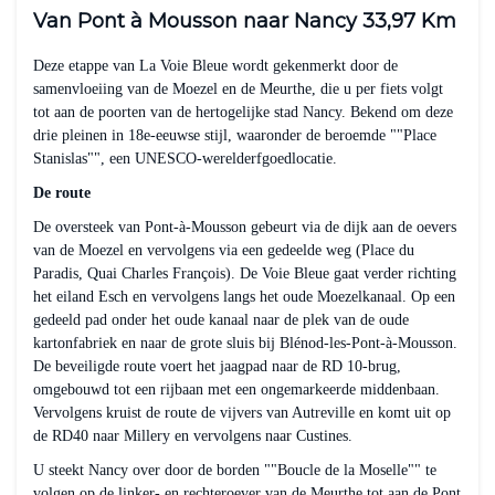
Van Pont à Mousson naar Nancy 33,97 Km
Deze etappe van La Voie Bleue wordt gekenmerkt door de
samenvloeiing van de Moezel en de Meurthe, die u per fiets volgt
tot aan de poorten van de hertogelijke stad Nancy. Bekend om deze
drie pleinen in 18e-eeuwse stijl, waaronder de beroemde ""Place
Stanislas"", een UNESCO-werelderfgoedlocatie.
De route
De oversteek van Pont-à-Mousson gebeurt via de dijk aan de oevers
van de Moezel en vervolgens via een gedeelde weg (Place du
Paradis, Quai Charles François). De Voie Bleue gaat verder richting
het eiland Esch en vervolgens langs het oude Moezelkanaal. Op een
gedeeld pad onder het oude kanaal naar de plek van de oude
kartonfabriek en naar de grote sluis bij Blénod-les-Pont-à-Mousson.
De beveiligde route voert het jaagpad naar de RD 10-brug,
omgebouwd tot een rijbaan met een ongemarkeerde middenbaan.
Vervolgens kruist de route de vijvers van Autreville en komt uit op
de RD40 naar Millery en vervolgens naar Custines.
U steekt Nancy over door de borden ""Boucle de la Moselle"" te
volgen op de linker- en rechteroever van de Meurthe tot aan de Pont