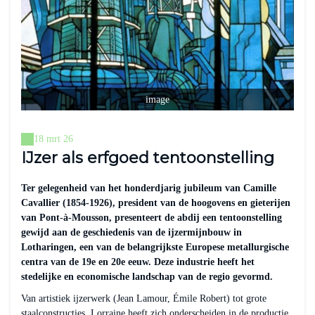
image
18 mrt 26
IJzer als erfgoed tentoonstelling
Ter gelegenheid van het honderdjarig jubileum van Camille
Cavallier (1854-1926), president van de hoogovens en gieterijen
van Pont-à-Mousson, presenteert de abdij een tentoonstelling
gewijd aan de geschiedenis van de ijzermijnbouw in
Lotharingen, een van de belangrijkste Europese metallurgische
centra van de 19e en 20e eeuw. Deze industrie heeft het
stedelijke en economische landschap van de regio gevormd.
Van artistiek ijzerwerk (Jean Lamour, Émile Robert) tot grote
staalconstructies, Lorraine heeft zich onderscheiden in de productie