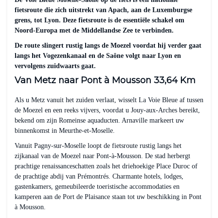
fietsroute die zich uitstrekt van Apach, aan de Luxemburgse
grens, tot Lyon. Deze fietsroute is de essentiële schakel om
Noord-Europa met de Middellandse Zee te verbinden.
De route slingert rustig langs de Moezel voordat hij verder gaat
langs het Vogezenkanaal en de Saône volgt naar Lyon en
vervolgens zuidwaarts gaat.
Van Metz naar Pont à Mousson 33,64 Km
Als u Metz vanuit het zuiden verlaat, wisselt La Voie Bleue af tussen
de Moezel en een reeks vijvers, voordat u Jouy-aux-Arches bereikt,
bekend om zijn Romeinse aquaducten. Arnaville markeert uw
binnenkomst in Meurthe-et-Moselle.
Vanuit Pagny-sur-Moselle loopt de fietsroute rustig langs het
zijkanaal van de Moezel naar Pont-à-Mousson. De stad herbergt
prachtige renaissanceschatten zoals het driehoekige Place Duroc of
de prachtige abdij van Prémontrés. Charmante hotels, lodges,
gastenkamers, gemeubileerde toeristische accommodaties en
kamperen aan de Port de Plaisance staan tot uw beschikking in Pont
à Mousson.