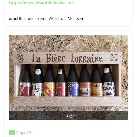
https://www.lesouffledevie.com/
#souffleur #de #verre, #Pont #à #Mousson
image
27 apr 24