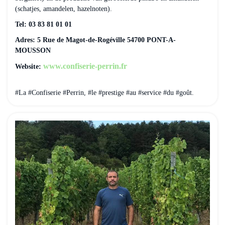
(schatjes, amandelen, hazelnoten).
Tel: 03 83 81 01 01
Adres: 5 Rue de Magot-de-Rogéville 54700 PONT-A-
MOUSSON
www.confiserie-perrin.fr
Website:
#La #Confiserie #Perrin, #le #prestige #au #service #du #goût.