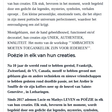
van hun creaties. Elk stuk, bevroren in het moment, wordt begeleid
door een gedicht dat legendes, mysteries, symbolen, verhalen
oproept... Een kleine persoonlijke, emotionele toets, die het object
in zijn meest poëtische universum perfectioneert, waardoor het
eenvoudigweg een ziel krijgt.
Mondgeblazen, met de hand gebeeldhouwd, functioneel en/of
decoratief, hun creaties zijn UNIEK, AUTHENTIEK,
KWALITEIT. Het motto van de workshop ""AMBACHTEN
MOETEN TOEGANKELIJK ZIJN VOOR IEDEREEN"".
Poëzie in elk van hun creaties.
Na 10 jaar de wereld rond te hebben gereisd, Frankrijk,
Zwitserland, de VS, Canada, mezelf te hebben gevoed met
geblazen glas en andere technieken en nieuwe vriendschappen
te hebben gesloten rond dezelfde passie, zet het Atelier le
Souffle de vie zijn koffers neer op de heuvel van Sainte-
Geneviève , in Lotharingen.
Sinds 2017 ademen Lucie en Mathys LEVEN en POËZIE in elk
van hun creaties. Elk stuk, bevroren in het moment, wordt
begeleid door een gedicht dat legendes, mysteries, symbolen,